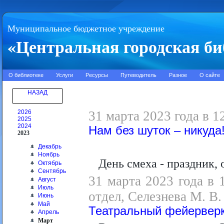
Муниципальное бюджетное учреждение
«Центральная городская би
О библиотеке
Услуги
Ресурсы
Путеводитель
Разное
О сайте
НАЗАД
2026
31 марта 2023 года в 1
2025
2024
Нам без шуток – никуда
2023
Декабрь
Ноябрь
День смеха - праздник, 
Октябрь
Сентябрь
31 марта 2023 года в 
Август
Июль
отдел, Селезнева М. В.
Июнь
Май
Театральный фейервер
Апрель
Март