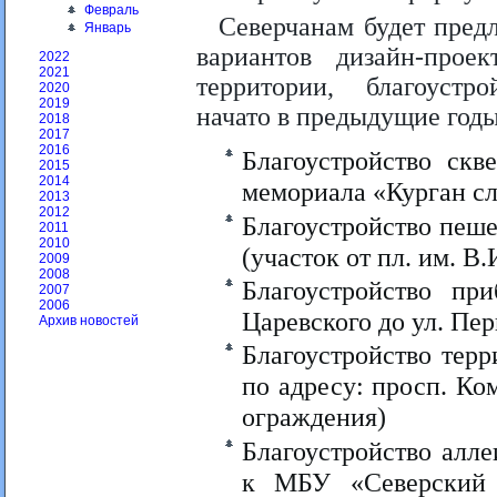
Февраль
Северчанам будет пред
Январь
вариантов дизайн-прое
2022
2021
территории, благоуст
2020
2019
начато в предыдущие годы
2018
2017
2016
Благоустройство скв
2015
2014
мемориала «Курган сл
2013
2012
Благоустройство пеш
2011
2010
(участок от пл. им. В
2009
2008
Благоустройство при
2007
2006
Царевского до ул. Пе
Архив новостей
Благоустройство тер
по адресу: просп. К
ограждения)
Благоустройство алл
к МБУ «Северский 