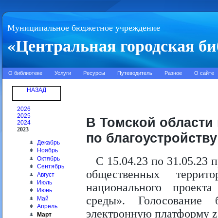
Муниципальное бюджетное учреждение
«Центральная городская би
О библиотеке
Услуги
Ресурсы
Путеводитель
Разное
О сайте
НАЗАД
2026
2025
В Томской области
2024
2023
по благоустройств
Декабрь
Ноябрь
С 15.04.23 по 31.05.23
Октябрь
Сентябрь
общественных террит
Август
Июль
национального проект
Июнь
среды». Голосование 
Май
Апрель
электронную платформу za
Март