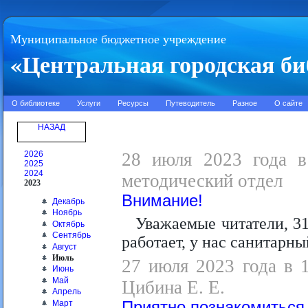
Муниципальное бюджетное учреждение
«Центральная городская би
О библиотеке
Услуги
Ресурсы
Путеводитель
Разное
О сайте
НАЗАД
2026
28 июля 2023 года в 
2025
2024
методический отдел
2023
Внимание!
Декабрь
Ноябрь
Уважаемые читатели, 31
Октябрь
Сентябрь
работает, у нас санитарны
Август
Июль
27 июля 2023 года в 
Июнь
Май
Цибина Е. Е.
Апрель
Март
Приятно познакомиться,