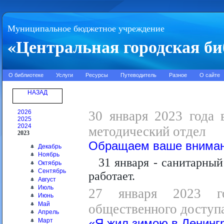
Муниципальное бюджетное учреждение
«Центральная городская би
О библиотеке
Услуги
Ресурсы
Путеводитель
Разное
О сайте
НАЗАД
2026
30 января 2023 года 
2025
2024
методический отдел
2023
Обращаем ваше вниман
Декабрь
Ноябрь
31 января - санитарный
Октябрь
Сентябрь
работает.
Август
Июль
27 января 2023 го
Июнь
Май
общественного доступа
Апрель
Март
«Я жил зимою в Ленинг