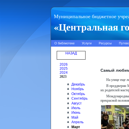
Муниципальное бюджетное учре
«Центральная го
О библиотеке
Услуги
Ресурсы
Путев
НАЗАД
2026
2025
Самый любим
2024
2023
На улице еще л
Декабрь
В преддверии 
Ноябрь
их родителей масте
Октябрь
Международный
Сентябрь
прекрасной полови
Август
Июль
Июнь
Май
Апрель
Март