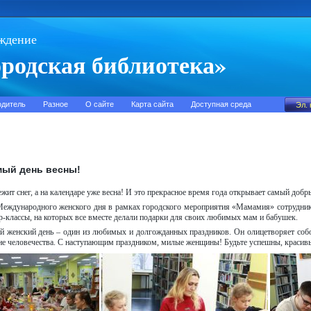
ждение
родская библиотека»
одитель
Разное
О сайте
Карта сайта
Доступная среда
ый день весны!
ежит снег, а на календаре уже весна! И это прекрасное время года открывает самый доб
Международного женского дня в рамках городского мероприятия «Мамамия» сотрудник
р-классы, на которых все вместе делали подарки для своих любимых мам и бабушек.
 женский день – один из любимых и долгожданных праздников. Он олицетворяет соб
не человечества. С наступающим праздником, милые женщины! Будьте успешны, краси