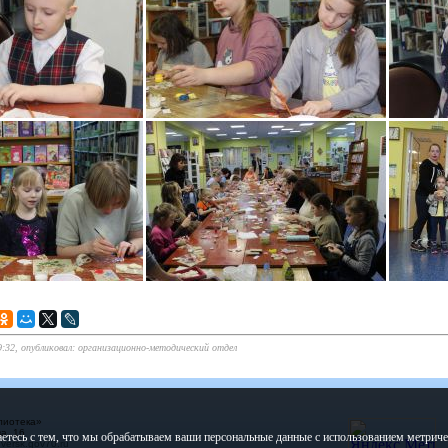
9:32, опубликовал: организационно-методический отдел
лиотека»
а, 16
етесь с тем, что мы обрабатываем ваши персональные данные с использованием метрич
ersk.gov70.ru