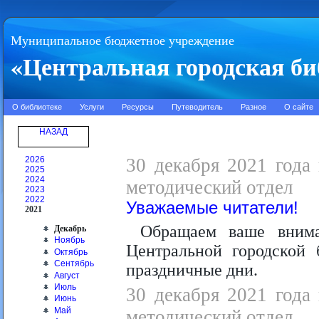
Муниципальное бюджетное учреждение
«Центральная городская би
О библиотеке
Услуги
Ресурсы
Путеводитель
Разное
О сайте
НАЗАД
2026
30 декабря 2021 года 
2025
2024
методический отдел
2023
2022
Уважаемые читатели!
2021
Обращаем ваше внима
Декабрь
Ноябрь
Центральной городской 
Октябрь
Сентябрь
праздничные дни.
Август
Июль
30 декабря 2021 года 
Июнь
Май
методический отдел