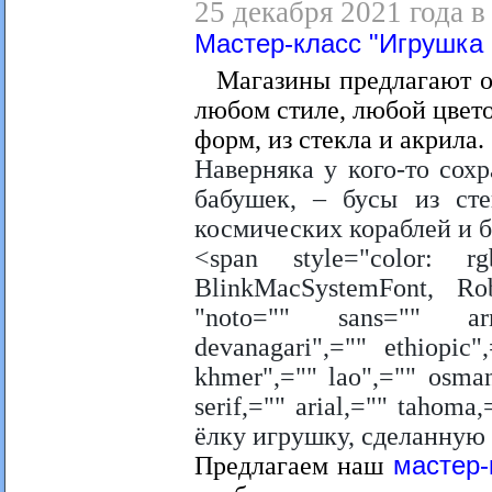
25 декабря 2021 года 
Мастер-класс "Игрушка
Магазины предлагают 
любом стиле, любой цвет
форм, из стекла и акрила.
Наверняка у кого-то сох
бабушек, – бусы из сте
космических кораблей и 
<span style="color: rg
BlinkMacSystemFont, Rob
"noto="" sans="" arm
devanagari",="" ethiopic
khmer",="" lao",="" osmany
serif,="" arial,="" tahom
ёлку игрушку, сделанную
Предлагаем наш
мастер-