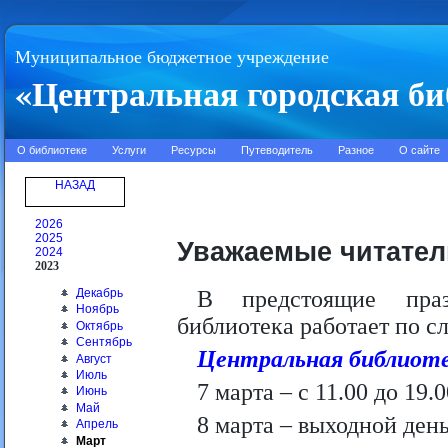
Муниципальное бюджетное учреждение
«Центральная городская би
О библиотеке
Услуги
Ресурсы
Путеводитель
Разное
О сайте
НАЗАД
2026
2025
Уважаемые читател
2024
2023
Декабрь
В предстоящие праз
Ноябрь
библиотека работает по 
Октябрь
Сентябрь
Центральная библиотек
Август
Июль
7 марта – с 11.00 до 19.0
Июнь
Май
8 марта – выходной день
Апрель
Март