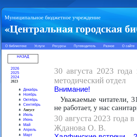
Муниципальное бюджетное учреждение
«Центральная городская би
О библиотеке
Услуги
Ресурсы
Путеводитель
Разное
О сайте
НАЗАД
2026
30 августа 2023 года 
2025
2024
методический отдел
2023
Внимание!
Декабрь
Ноябрь
Уважаемые читатели, 31
Октябрь
Сентябрь
не работает, у нас санита
Август
Июль
30 августа 2023 года в
Июнь
Май
Жданова О. В.
Апрель
Март
Халфинские встречи – 