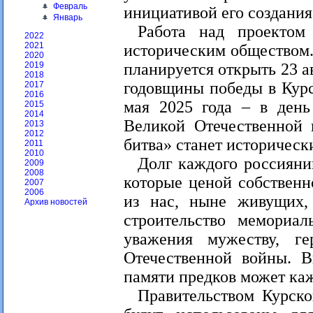
Февраль
инициативой его создания
Январь
Работа над проектом
2022
2021
историческим обществом.
2020
планируется открыть 23 ав
2019
2018
годовщины победы в Курс
2017
2016
мая 2025 года – в день
2015
2014
Великой Отечественной 
2013
2012
битва» станет историческ
2011
2010
Долг каждого россиянин
2009
2008
которые ценой собствен
2007
2006
из нас, ныне живущих,
Архив новостей
строительство мемориал
уважения мужеству, г
Отечественной войны. В
памяти предков может ка
Правительством Курско