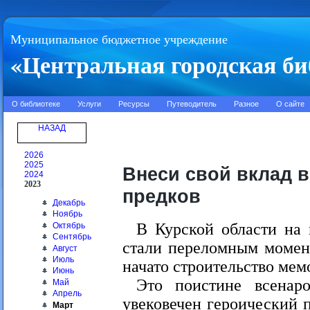
Муниципальное бюджетное учреждение
«Центральная городская би
О библиотеке
Услуги
Ресурсы
Путеводитель
Разное
О сайте
НАЗАД
2026
2025
Внеси свой вклад 
2024
2023
предков
Декабрь
Ноябрь
В Курской области на 
Октябрь
Сентябрь
стали переломным момен
Август
Июль
начато строительство мем
Июнь
Это поистине всенаро
Май
Апрель
увековечен героический п
Март