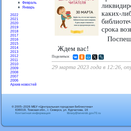
Февраль
ликвидир
Январь
каких-л
2022
2021
библиот
2020
2019
срока воз
2018
2017
Поспеши
2016
2015
Ждем вас!
2014
2013
2012
Поделиться:
2011
2010
29 марта 2023 года в 12:26, о
2009
2008
2007
2006
Архив новостей
© 2005–2026 МБУ «Центральная городская библиотека»
636019, Томская обл., г. Северск, ул. Курчатова, 16
Контактная информация
library@seversk.gov70.ru