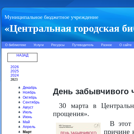
Муниципальное бюджетное учреждение
«Центральная городская би
О библиотеке
Услуги
Ресурсы
Путеводитель
Разное
О сайте
НАЗАД
2026
2025
2024
2023
Декабрь
День забывчивого 
Ноябрь
Октябрь
Сентябрь
30 марта в Центральн
Август
прощения».
Июль
Июнь
В этот
Май
Апрель
причине 
Март