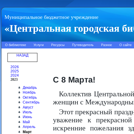
Муниципальное бюджетное учреждение
«Центральная городская би
О библиотеке
Услуги
Ресурсы
Путеводитель
Разное
О сайте
НАЗАД
2026
2025
2024
С 8 Марта!
2023
Декабрь
Коллектив Центральной
Ноябрь
Октябрь
женщин с Международны
Сентябрь
Август
Этот прекрасный празд
Июль
Июнь
уважение к прекрасной
Май
искренние пожелания зд
Апрель
Март