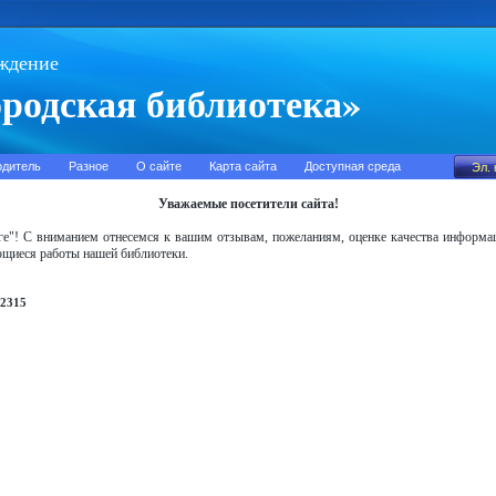
ждение
родская библиотека»
одитель
Разное
О сайте
Карта сайта
Доступная среда
Уважаемые посетители сайта!
иге"! С вниманием отнесемся к вашим отзывам, пожеланиям, оценке качества информац
ающиеся работы нашей библиотеки.
2315