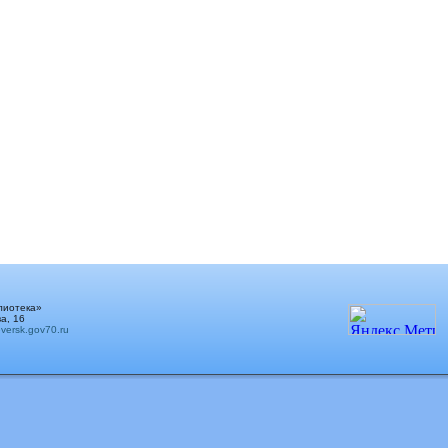
лиотека»
а, 16
ersk.gov70.ru