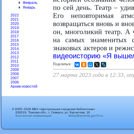
Февраль
по сей день. Театр – уди
Январь
Его неповторимая атмо
2022
2021
возвращаться вновь и внов
2020
2019
он, многоликий театр. А 
2018
2017
на самых знаменитых 
2016
2015
знаковых актеров и режи
2014
2013
видеоисторию «Я вышел 
2012
2011
Поделиться:
2010
2009
27 марта 2023 года в 12:33, оп
2008
2007
2006
Архив новостей
© 2005–2026 МБУ «Центральная городская библиотека»
636019, Томская обл., г. Северск, ул. Курчатова, 16
Контактная информация
library@seversk.gov70.ru