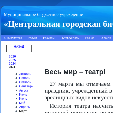
Муниципальное бюджетное учреждение
«Центральная городская би
О библиотеке
Услуги
Ресурсы
Путеводитель
Разное
О сайте
НАЗАД
2026
2025
2024
2023
Весь мир – театр!
Декабрь
Ноябрь
Октябрь
27 марта мы отмечаем
Сентябрь
праздник, учрежденный в
Август
Июль
зрелищных видов искусст
Июнь
Май
История театра насчит
Апрель
историей осознания чело
Март