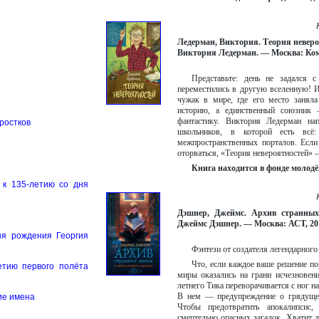
Ледерман, Виктория. Теория неверо
Виктория Ледерман. — Москва: Компа
Представьте: день не задался 
переместились в другую вселенную! 
чужак в мире, где его место занял
историю, а единственный союзник 
фантастику. Виктория Ледерман на
дростков
школьников, в которой есть вс
межпространственных порталов. Есл
оторваться, «Теория невероятностей»
Книга находится в фонде молодё
 к 135-летию со дня
Дэшнер, Джеймс. Архив странных 
Джеймс Дэшнер. — Москва: АСТ, 2018.
ня рождения Георгия
Фэнтези от создателя легендарного
Что, если каждое ваше решение по
етию первого полёта
миры оказались на грани исчезновен
летнего Тика переворачивается с ног н
В нем — предупреждение о грядущей
ие имена
Чтобы предотвратить апокалипсис
смертельно опасных загадок. Хватит 