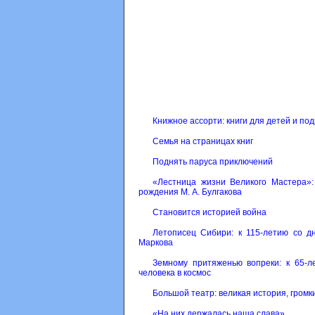
Книжное ассорти: книги для детей и по
Семья на страницах книг
Поднять паруса приключений
«Лестница жизни Великого Мастера»:
рождения М. А. Булгакова
Становится историей война
Летописец Сибири: к 115-летию со д
Маркова
Земному притяженью вопреки: к 65-л
человека в космос
Большой театр: великая история, громк
«На них держалась наша слава»