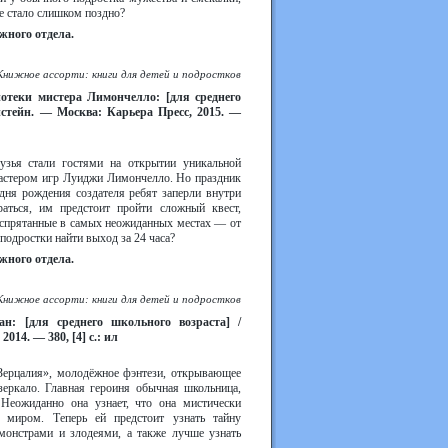
не стало слишком поздно?
жного отдела.
Книжное ассорти: книги для детей и подростков
иотеки мистера Лимончелло: [для среднего
нстейн. — Москва: Карьера Пресс, 2015. —
узья стали гостями на открытии уникальной
мастером игр Луиджи Лимончелло. Но праздник
дня рождения создателя ребят заперли внутри
аться, им предстоит пройти сложный квест,
 спрятанные в самых неожиданных местах — от
подростки найти выход за 24 часа?
жного отдела.
Книжное ассорти: книги для детей и подростков
ан: [для среднего школьного возраста] /
014. — 380, [4] с.: ил
Зерцалия», молодёжное фэнтези, открывающее
зеркало. Главная героиня обычная школьница,
Неожиданно она узнает, что она мистически
 миром. Теперь ей предстоит узнать тайну
 монстрами и злодеями, а также лучше узнать