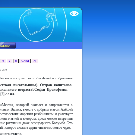
Test
6
7
8
След
>|
з 463
Книжное ассорти: книги для детей и подростков
етская писательница). Остров капитанов:
 школьного возраста]/Софья Прокофьева. —
2] с.: ил.
«Мечта», который оживает и отправляется в
кольник Валька, вместе с добрым магом Алёшей
противостоит морским разбойникам и участвует
лнена магией и юмором: здесь можно встретить
шие рисунки и даже легендарного Колумба. Это
й поворот сюжета дарит читателю новое чудо.
жного отдела.