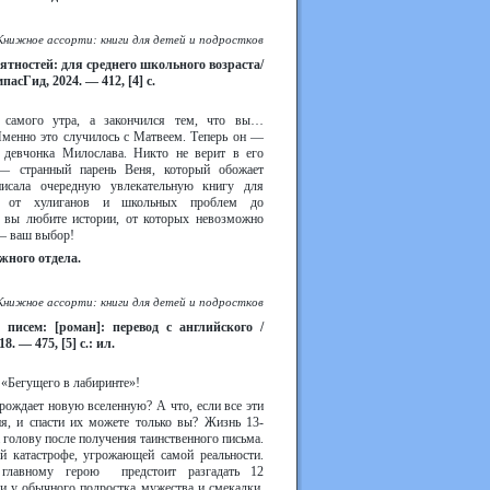
Книжное ассорти: книги для детей и подростков
ятностей: для среднего школьного возраста/
сГид, 2024. — 412, [4] с.
с самого утра, а закончился тем, что вы…
Именно это случилось с Матвеем. Теперь он —
а девчонка Милослава. Никто не верит в его
— странный парень Веня, который обожает
писала очередную увлекательную книгу для
ё: от хулиганов и школьных проблем до
и вы любите истории, от которых невозможно
 — ваш выбор!
жного отдела.
Книжное ассорти: книги для детей и подростков
писем: [роман]: перевод с английского /
 — 475, [5] с.: ил.
 «Бегущего в лабиринте»!
рождает новую вселенную? А что, если все эти
ия, и спасти их можете только вы? Жизнь 13-
а голову после получения таинственного письма.
 катастрофе, угрожающей самой реальности.
, главному герою предстоит разгадать 12
ли у обычного подростка мужества и смекалки,