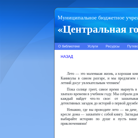
Муниципальное бюджетное учре
«Центральная го
О библиотеке
Услуги
Ресурсы
Путев
НАЗАД
Лето — это маленькая жизнь, а хорошая кн
Каникулы в самом разгаре, и мы предлагаем 
летний досуг увлекательным чтением!
Пока солнце греет, самое время нырнуть в
хватало времени в учебном году. Мы собрали для
каждый найдет что-то свое: от захватыв
детективных загадок до историй о первой дружбе
Неважно, где вы проводите лето — на даче
кресле дома — захватите с собой книгу. Загляды
выбирайте историю по душе и пусть ваше 
приключениями!