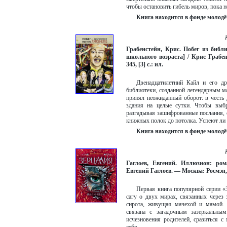
чтобы остановить гибель миров, пока 
Книга находится в фонде молодё
Грабенстейн, Крис. Побег из библ
школьного возраста] / Крис Грабе
345, [3] с.: ил.
Двенадцатилетний Кайл и его др
библиотеки, созданной легендарным 
принял неожиданный оборот: в честь 
здания на целые сутки. Чтобы выбр
разгадывая зашифрованные послания,
книжных полок до потолка. Успеют ли 
Книга находится в фонде молодё
Гаглоев, Евгений. Иллюзион: ром
Евгений Гаглоев. — Москва: Росмэн, 2
Первая книга популярной серии «
сагу о двух мирах, связанных через 
сирота, живущая мачехой и мамой. 
связана с загадочным зазеркальным
исчезновения родителей, сразиться с