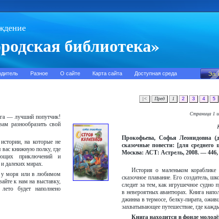
ждение
родская библиотека»
одитель
Разное
О сайте
Карта сайта
Доступная среда
|<
Пред
1
2
3
4
5
Страница 1 и
ига — лучший попутчик!
вам разнообразить свой
Прокофьева, Софья Леонидовна (д
 истории, на которые не
сказочные повести: [для среднего
 вас книжную полку, где
Москва: АСТ: Астрель, 2008. — 446, [
ающих приключений и
 и далеких мирах.
История о маленьком кораблике 
, у моря или в любимом
сказочное плавание. Его создатель, ш
вайте к нам на выставку,
следит за тем, как игрушечное судно 
лето будет наполнено
в невероятных авантюрах. Книга напо
джинна в термосе, белку-пирата, ожив
захватывающее путешествие, где кажды
Книга находится в фонде молодё