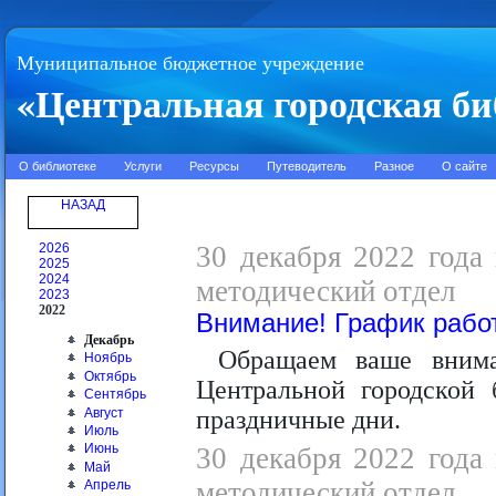
Муниципальное бюджетное учреждение
«Центральная городская би
О библиотеке
Услуги
Ресурсы
Путеводитель
Разное
О сайте
НАЗАД
2026
30 декабря 2022 года 
2025
2024
методический отдел
2023
2022
Внимание! График работ
Декабрь
Обращаем ваше внима
Ноябрь
Октябрь
Центральной городской 
Сентябрь
Август
праздничные дни.
Июль
Июнь
30 декабря 2022 года 
Май
методический отдел
Апрель