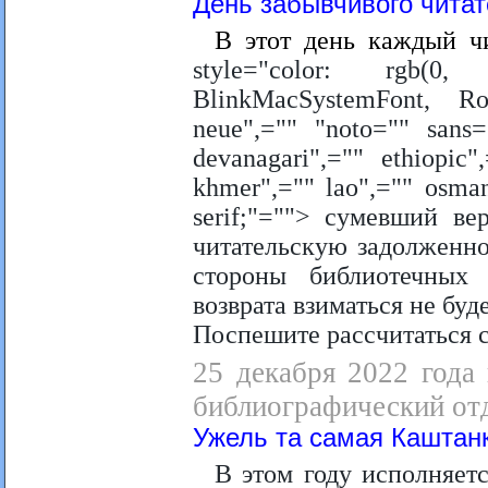
День забывчивого чита
В этот день каждый ч
style="color: rgb(0,
BlinkMacSystemFont, Ro
neue",="" "noto="" sans=
devanagari",="" ethiopic
khmer",="" lao",="" osmany
serif;"=""> сумевший ве
читательскую задолженно
стороны библиотечных
возврата взиматься не буде
Поспешите рассчитаться с
25 декабря 2022 года
библиографический отд
Ужель та самая Каштан
В этом году исполняетс