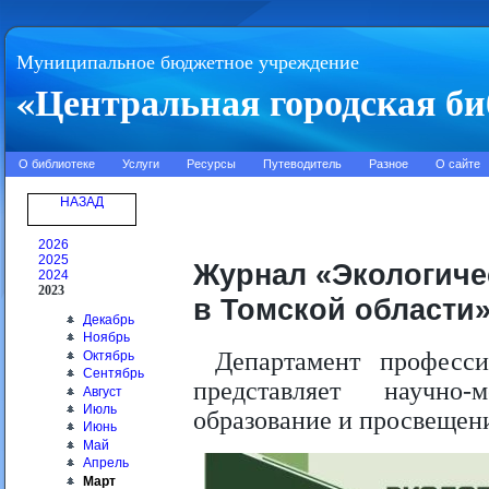
Муниципальное бюджетное учреждение
«Центральная городская би
О библиотеке
Услуги
Ресурсы
Путеводитель
Разное
О сайте
НАЗАД
2026
2025
Журнал «Экологиче
2024
2023
в Томской области»
Декабрь
Ноябрь
Департамент професси
Октябрь
Сентябрь
представляет научно-
Август
Июль
образование и просвещени
Июнь
Май
Апрель
Март