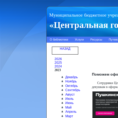
Муниципальное бюджетное учре
«Центральная го
О библиотеке
Услуги
Ресурсы
Путев
НАЗАД
2026
2025
2024
2023
Поможем офо
Декабрь
Ноябрь
Сотрудники Це
Октябрь
девушкам в оформ
Сентябрь
Август
Июль
Июнь
Май
Апрель
Март