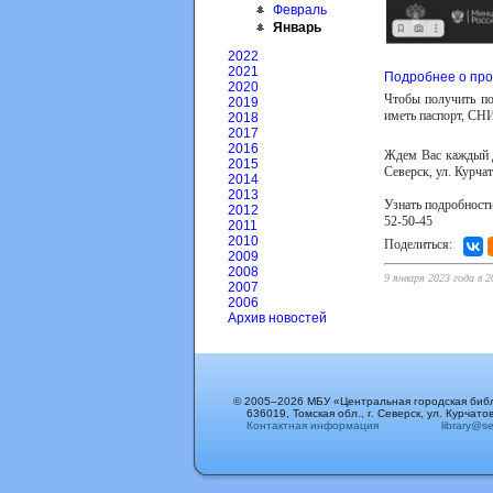
Февраль
Январь
2022
2021
Подробнее о пр
2020
Чтобы получить по
2019
иметь паспорт, СН
2018
2017
2016
Ждем Вас каждый д
2015
Северск, ул. Курчат
2014
2013
Узнать подробност
2012
52-50-45
2011
2010
Поделиться:
2009
2008
9 января 2023 года в 
2007
2006
Архив новостей
© 2005–2026 МБУ «Центральная городская биб
636019, Томская обл., г. Северск, ул. Курчатов
Контактная информация
library@sev