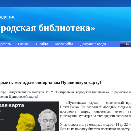
ждение
родская библиотека»
одитель
Разное
О сайте
Карта сайта
Доступная среда
рмить молодым северчанам Пушкинскую карту!
нтра Общественного Доступа МБУ "Центральная городская библиотека" с радостью
лении Пушкинской карты!
«Пушкинская карта» — совместный пр
Почта Банка. Он позволяет молодым людям б
программе театры, кинотеатры, музеи, в
учреждения культуры за счет средств федераль
Участвовать могут молодые люди от 14 до 22 л
Деньги на покупку билетов поступают на карту