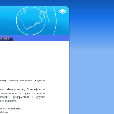
Test
 окажут помощь молодым людям и
оект Минкультуры, Минцифры и
есплатно посещать участвующие в
ыставки, филармонии и другие
ного бюджета.
ет включительно.
 «Мир».