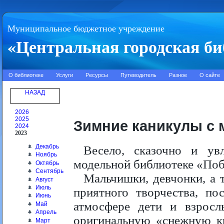
Муниципальное бюджетное учреждение
«Центральная городская би
О библиотеке
Услуги
Ресурсы
Путеводитель
Разное
О сайте
НАЗАД
2026
2025
Зимние каникулы с 
2024
2023
Декабрь
Весело, сказочно и ув
Ноябрь
модельной библиотеке «Поб
Октябрь
Сентябрь
Мальчишки, девчонки, а 
Август
Июль
приятного творчества, по
Июнь
атмосфере дети и взрос
Май
Апрель
оригинальную «снежную кр
Март