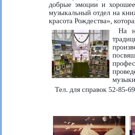
добрые эмоции и хорошее 
музыкальный отдел на кни
красота Рождества», котора
На н
тради
произ
посв
профе
прове
музыки
Тел. для справок 52-85-69