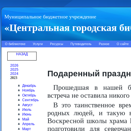
Муниципальное бюджетное учреждение
«Центральная городская би
О библиотеке
Услуги
Ресурсы
Путеводитель
Разное
О сайте
НАЗАД
2026
2025
Подаренный праздн
2024
2023
Декабрь
Прошедшая в нашей би
Ноябрь
встреча не оставила никог
Октябрь
Сентябрь
В это таинственное вре
Август
Июль
родных людей, и такую 
Июнь
Воскресной школы храма 
Май
Апрель
подготовили для северча
Март