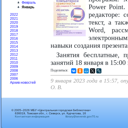
Февраль
Power Point.
Январь
редакторе: с
2022
2021
текст, а та
2020
2019
Word, расс
2018
2017
электронным
2016
2015
навыки создания презент
2014
2013
Занятия бесплатные, п
2012
2011
занятий 18 января в 15:00 
2010
2009
Поделиться:
2008
2007
2006
9 января 2023 года в 15:57, о
Архив новостей
О. В.
© 2005–2026 МБУ «Центральная городская библиотека»
636019, Томская обл., г. Северск, ул. Курчатова, 16
Контактная информация
library@seversk.gov70.ru