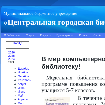
Муниципальное бюджетное учреждение
«Центральная городская би
О библиотеке
Услуги
Ресурсы
Путеводитель
Разное
О сайте
НАЗАД
2026
2025
В мир компьютерно
2024
2023
библиотеку!
Декабрь
Ноябрь
Модельная библиотек
Октябрь
Сентябрь
программе повышения ко
Август
Июль
учащихся 5-7 классов.
Июнь
Май
В течение 
Апрель
программ: Mi
Март