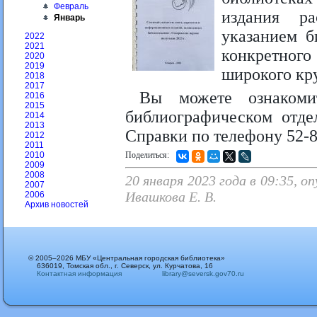
Февраль
издания р
Январь
указанием б
2022
2021
конкретног
2020
2019
широкого кру
2018
2017
Вы можете ознакоми
2016
2015
библиографическом отде
2014
2013
Справки по телефону 52-8
2012
2011
Поделиться:
2010
2009
2008
20 января 2023 года в 09:35, 
2007
Ивашкова Е. В.
2006
Архив новостей
© 2005–2026 МБУ «Центральная городская библиотека»
636019, Томская обл., г. Северск, ул. Курчатова, 16
Контактная информация
library@seversk.gov70.ru