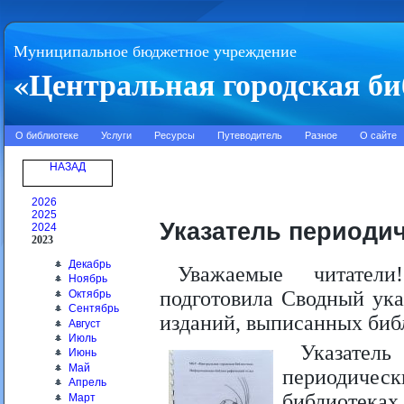
Муниципальное бюджетное учреждение
«Центральная городская би
О библиотеке
Услуги
Ресурсы
Путеводитель
Разное
О сайте
НАЗАД
2026
2025
Указатель периодич
2024
2023
Декабрь
Уважаемые читатели
Ноябрь
подготовила Сводный ука
Октябрь
Сентябрь
изданий, выписанных библ
Август
Июль
Указател
Июнь
Май
периодичес
Апрель
библиотеках
Март