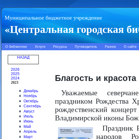
Муниципальное бюджетное учреждение
«Центральная городская би
О библиотеке
Услуги
Ресурсы
Путеводитель
Разное
О сайте
НАЗАД
2026
2025
Благость и красота
2024
2023
Декабрь
Уважаемые северча
Ноябрь
праздником Рождества Хр
Октябрь
Сентябрь
рождественский концерт
Август
Владимирской иконы Бож
Июль
Июнь
Праздник 
Май
Апрель
народов Р
Март