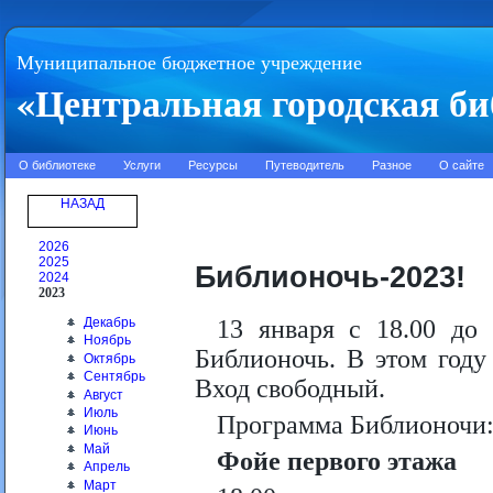
Муниципальное бюджетное учреждение
«Центральная городская би
О библиотеке
Услуги
Ресурсы
Путеводитель
Разное
О сайте
НАЗАД
2026
2025
Библионочь-2023!
2024
2023
Декабрь
13 января с 18.00 до
Ноябрь
Библионочь. В этом году
Октябрь
Сентябрь
Вход свободный.
Август
Июль
Программа Библионочи
Июнь
Май
Фойе первого этажа
Апрель
Март