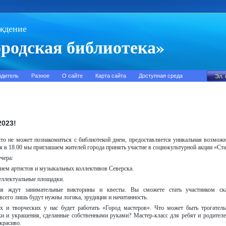
ждение
родская библиотека»
одитель
Разное
О сайте
Карта сайта
Доступная среда
023!
кто не может познакомиться с библиотекой днем, предоставляется уникальная возможн
я в 18.00 мы приглашаем жителей города принять участие в социокультурной акции «С
чера:
тием артистов и музыкальных коллективов Северска.
еллектуальные площадки.
ия ждут занимательные викторины и квесты. Вы сможете стать участником ска
сего лишь будут нужны логика, эрудиция и начитанность.
х и творческих у нас будет работать «Город мастеров». Что может быть трогатель
и и украшения, сделанные собственными руками? Мастер-класс для ребят и родителе
 красиво.