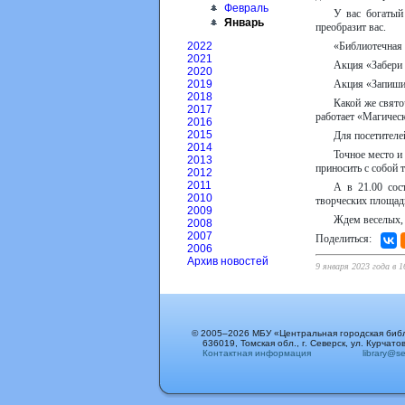
Февраль
У вас богатый
Январь
преобразит вас.
«Библиотечная 
2022
2021
Акция «Забери 
2020
Акция «Запишис
2019
2018
Какой же свято
2017
работает «Магическ
2016
2015
Для посетителе
2014
Точное место и
2013
приносить с собой 
2012
2011
А в 21.00 сос
2010
творческих площадк
2009
Ждем веселых, 
2008
2007
Поделиться:
2006
Архив новостей
9 января 2023 года в 
© 2005–2026 МБУ «Центральная городская биб
636019, Томская обл., г. Северск, ул. Курчатов
Контактная информация
library@sev