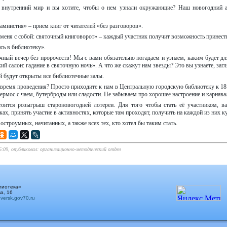
 внутренний мир и вы хотите, чтобы о нем узнали окружающие? Наш новогодний 
амнистия» – прием книг от читателей «без разговоров».
меня с собой: святочный книговорот» – каждый участник получит возможность принести 
ь в библиотеку».
чный вечер без пророчеств! Мы с вами обязательно погадаем и узнаем, каким будет дл
ий салон: гадание в святочную ночь». А что же скажут нам звезды? Это вы узнаете, заг
й будут открыты все библиотечные залы.
 время проведения? Просто приходите к нам в Центральную городскую библиотеку к 18.
термос с чаем, бутерброды или сладости. Не забываем про хорошее настроение и карнав
тоится розыгрыш староновогодней лотереи. Для того чтобы стать её участником, в
ах, принять участие в активностях, которые там проходят, получить на каждой из них ку
остроумных, начитанных, а также всех тех, кто хотел бы таким стать.
16:09, опубликовал: организационно-методический отдел
лиотека»
а, 16
ersk.gov70.ru