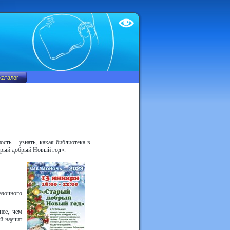
Test
ость – узнать, какая библиотека в
тарый добрый Новый год».
зочного
нее, чем
й научит