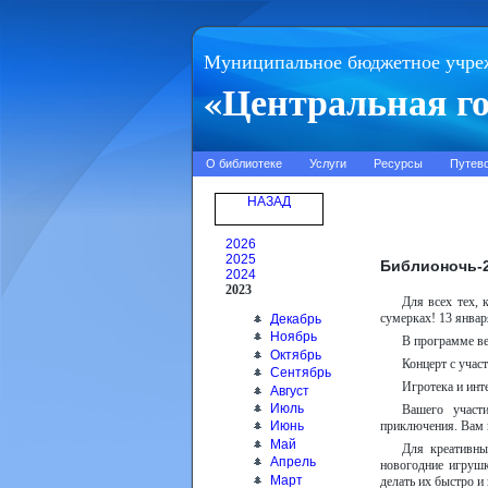
Муниципальное бюджетное учре
«Центральная го
О библиотеке
Услуги
Ресурсы
Путев
НАЗАД
2026
2025
Библионочь-2
2024
2023
Для всех тех, 
сумерках! 13 январ
Декабрь
Ноябрь
В программе ве
Октябрь
Концерт с учас
Сентябрь
Игротека и инт
Август
Июль
Вашего участ
приключения. Вам в
Июнь
Май
Для креативны
Апрель
новогодние игрушк
Март
делать их быстро и