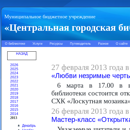
Муниципальное бюджетное учреждение
«Центральная городская би
О библиотеке
Услуги
Ресурсы
Путеводитель
Разное
О сайте
НАЗАД
2026
27 февраля 2013 года в
2025
2024
«Любви незримые черт
2023
2022
6 марта в 17.00 в в
2021
2020
библиотеки состоится от
2019
2018
СХК «Лоскутная мозаика»
2017
2016
26 февраля 2013 года в
2015
2014
2013
Мастер-класс «Открытк
Декабрь
Уважаемые читатели и 