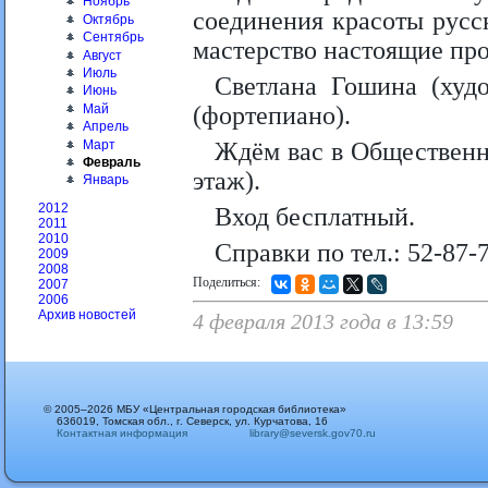
Ноябрь
соединения красоты русс
Октябрь
Сентябрь
мастерство настоящие пр
Август
Июль
Светлана Гошина (худ
Июнь
Май
(фортепиано).
Апрель
Март
Ждём вас в Общественно
Февраль
этаж).
Январь
2012
Вход бесплатный.
2011
2010
Справки по тел.: 52-87-7
2009
2008
Поделиться:
2007
2006
Архив новостей
4 февраля 2013 года в 13:59
© 2005–2026 МБУ «Центральная городская библиотека»
636019, Томская обл., г. Северск, ул. Курчатова, 16
Контактная информация
library@seversk.gov70.ru