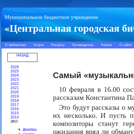
Муниципальное бюджетное учреждение
«Центральная городская би
О библиотеке
Услуги
Ресурсы
Путеводитель
Разное
О сайте
НАЗАД
2026
2025
Самый «музыкальн
2024
2023
2022
10 февраля в 16.00 со
2021
2020
рассказам Константина Па
2019
2018
2017
Это будут рассказы о м
2016
2015
их несколько. И пусть 
2014
2013
композиторы станут гер
Декабрь
ожидания вряд ли обману