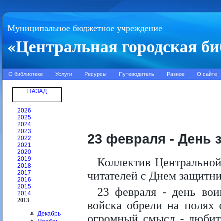
Муниципальное бюджетное учреждение
«Центральная городская би
О библиотеке
Услуги
Ресурсы
Путеводитель
Разное
О сайте
НАЗАД
2026
2025
2024
2023
23 февраля - День 
2022
2021
2020
2019
Коллектив Центральной
2018
2017
читателей с Днем защитни
2016
2015
23 февраля - день вои
2014
2013
войска обрели на полях 
Декабрь
огромный смысл - любить