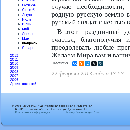
Ноябрь
случае необходимости,
Октябрь
Сентябрь
родную русскую землю во
Август
Июль
русский солдат с честью 
Июнь
Май
В этот праздничный де
Апрель
счастья, благополучия 
Март
Февраль
преодолевать любые преп
Январь
Желаем Мира вам и вашим
2012
2011
Поделиться:
2010
2009
2008
22 февраля 2013 года в 13:57
2007
2006
Архив новостей
© 2005–2026 МБУ «Центральная городская библиотека»
636019, Томская обл., г. Северск, ул. Курчатова, 16
Контактная информация
library@seversk.gov70.ru