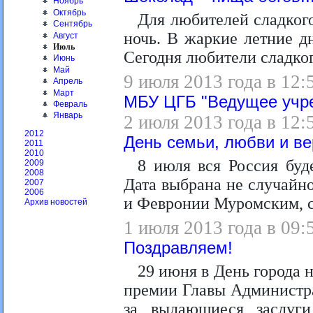
Ноябрь
Октябрь
Для любителей сладкого
Сентябрь
ночь. В жаркие летние д
Август
Июль
Сегодня любители сладко
Июнь
Май
9 июля 2013 года в 12:
Апрель
Март
МБУ ЦГБ "Ведущее учре
Февраль
Январь
2 июля 2013 года в 12:
2012
День семьи, любви и ве
2011
2010
8 июля вся Россия буд
2009
2008
Дата выбрана не случайно
2007
2006
и Февронии Муромским, с
Архив новостей
1 июля 2013 года в 09:
Поздравляем!
29 июня в День города 
премии Главы Администр
за выдающиеся заслуг