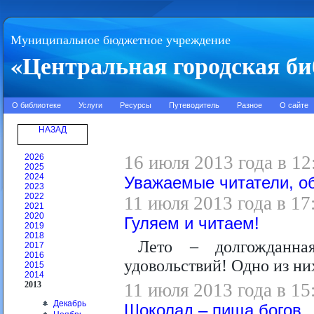
Муниципальное бюджетное учреждение
«Центральная городская би
О библиотеке
Услуги
Ресурсы
Путеводитель
Разное
О сайте
НАЗАД
2026
16 июля 2013 года в 12
2025
2024
Уважаемые читатели, о
2023
2022
11 июля 2013 года в 17
2021
2020
Гуляем и читаем!
2019
2018
Лето – долгожданна
2017
2016
удовольствий! Одно из них
2015
2014
2013
11 июля 2013 года в 15
Декабрь
Шоколад – пища богов..