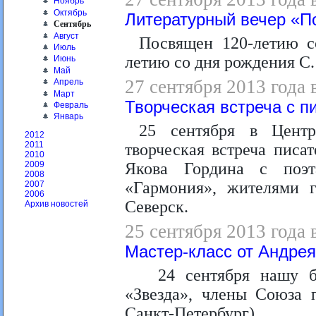
Ноябрь
Октябрь
Литературный вечер «По
Сентябрь
Август
Посвящен 120-летию с
Июль
летию со дня рождения С.
Июнь
Май
27 сентября 2013 года 
Апрель
Март
Творческая встреча с п
Февраль
Январь
25 сентября в Центр
2012
2011
творческая встреча писа
2010
Якова Гордина с поэт
2009
2008
«Гармония», жителями г
2007
2006
Северск.
Архив новостей
25 сентября 2013 года 
Мастер-класс от Андрея
24 сентября нашу б
«Звезда», члены Союза 
Санкт-Петербург).