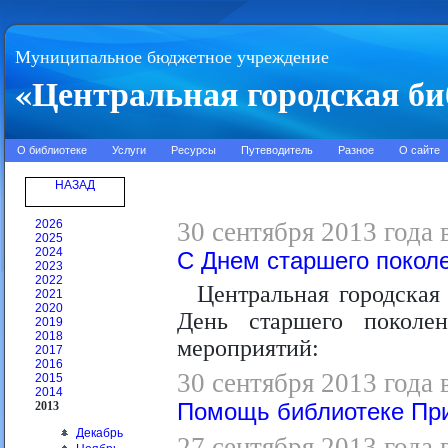
Муниципальное бюджетное учреждение
«Центральная городская би
О библиотеке
Услуги
Ресурсы
Путеводитель
Разное
О сайте
НАЗАД
2026
30 сентября 2013 года 
2025
2024
C Днем старшего покол
2023
2022
Центральная городская
2021
2020
День старшего поколе
2019
2018
мероприятий:
2017
2016
30 сентября 2013 года 
2015
2014
2013
Помощь библиотеке Пр
Декабрь
27 сентября 2013 года 