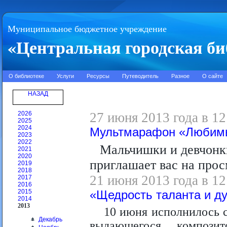
Муниципальное бюджетное учреждение
«Центральная городская би
О библиотеке
Услуги
Ресурсы
Путеводитель
Разное
О сайте
НАЗАД
2026
27 июня 2013 года в 12
2025
2024
Мультмарафон «Любимы
2023
2022
Мальчишки и девчонки
2021
2020
приглашает вас на про
2019
2018
21 июня 2013 года в 12
2017
2016
2015
«Щедрость таланта и д
2014
2013
10 июня исполнилось 
Декабрь
выдающегося композит