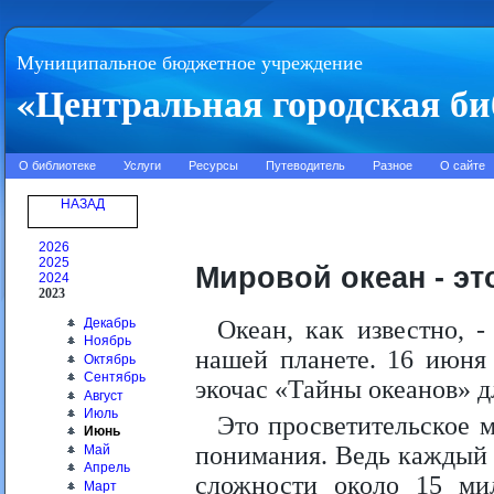
Муниципальное бюджетное учреждение
«Центральная городская би
О библиотеке
Услуги
Ресурсы
Путеводитель
Разное
О сайте
НАЗАД
2026
2025
Мировой океан - э
2024
2023
Декабрь
Океан, как известно, -
Ноябрь
нашей планете. 16 июня
Октябрь
Сентябрь
экочас «Тайны океанов» дл
Август
Июль
Это просветительское 
Июнь
понимания. Ведь каждый 
Май
Апрель
сложности около 15 ми
Март