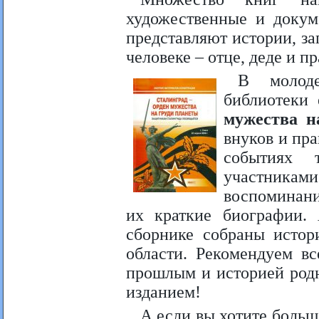
художественные и докум
представляют истории, за
человеке – отце, деде и пр
В молоде
библиотеки
мужества н
внуков и пра
событиях 
участниками
воспоминани
их краткие биографии. 
сборнике собраны истор
области. Рекомендуем в
прошлым и историей родн
изданием!
А если вы хотите больш