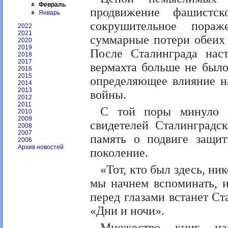
Февраль
продвижение фашистс
Январь
сокрушительное пораж
2022
2021
суммарные потери обеих
2020
2019
После Сталинграда нас
2018
2017
вермахта больше не было
2016
2015
определяющее влияние н
2014
2013
войны.
2012
2011
С той поры минуло 
2010
2009
свидетелей Сталинградс
2008
2007
память о подвиге защит
2006
Архив новостей
поколение.
«Тот, кто был здесь, ник
мы начнем вспоминать, и
перед глазами встанет С
«Дни и ночи».
Множество книг н