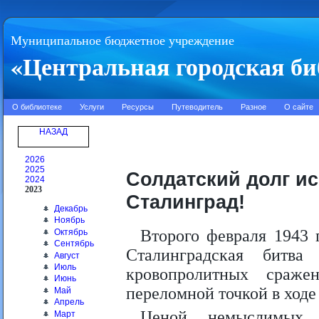
Муниципальное бюджетное учреждение
«Центральная городская би
О библиотеке
Услуги
Ресурсы
Путеводитель
Разное
О сайте
НАЗАД
2026
2025
Солдатский долг ис
2024
2023
Сталинград!
Декабрь
Ноябрь
Второго февраля 1943 
Октябрь
Сентябрь
Сталинградская битв
Август
Июль
кровопролитных сраже
Июнь
переломной точкой в ход
Май
Апрель
Ценой немыслимых п
Март