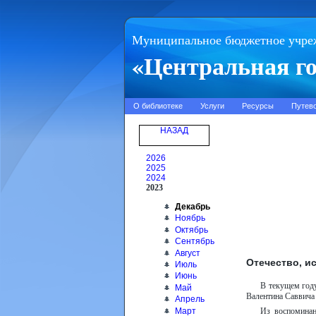
Муниципальное бюджетное учре
«Центральная го
О библиотеке
Услуги
Ресурсы
Путев
НАЗАД
2026
2025
2024
2023
Декабрь
Ноябрь
Октябрь
Сентябрь
Август
Отечество, и
Июль
Июнь
В текущем году
Май
Валентина Саввича
Апрель
Март
Из воспоминан