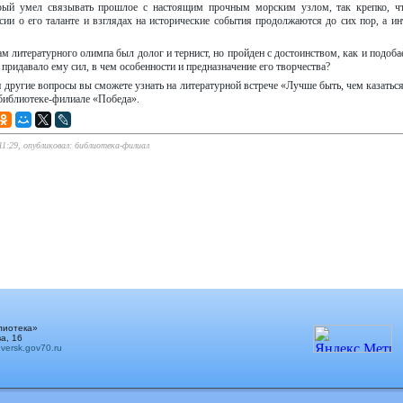
орый умел связывать прошлое с настоящим прочным морским узлом, так крепко, чт
ии о его таланте и взглядах на исторические события продолжаются до сих пор, а инт
м литературного олимпа был долог и тернист, но пройден с достоинством, как и подоба
 придавало ему сил, в чем особенности и предназначение его творчества?
и другие вопросы вы сможете узнать на литературной встрече «Лучше быть, чем казатьс
библиотеке-филиале «Победа».
11:29, опубликовал: библиотека-филиал
лиотека»
а, 16
ersk.gov70.ru