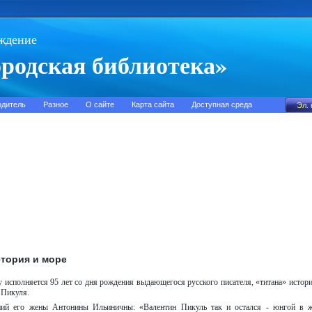
ждение
родская библиотека»
одитель
Разное
О сайте
Карта сайта
Доступная среда
стория и море
 исполняется 95 лет со дня рождения выдающегося русского писателя, «титана» истор
 Пикуля.
ий его жены Антонины Ильиничны: «Валентин Пикуль так и остался - юнгой в ж