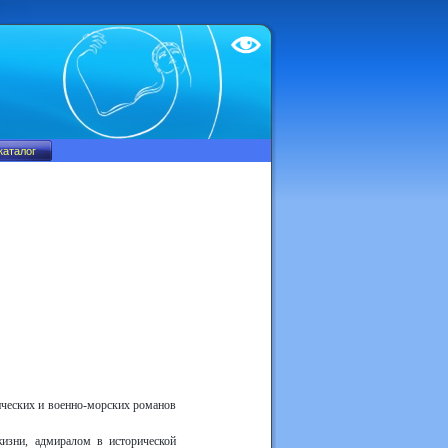
Test
ических и военно-морских романов
изни, адмиралом в исторической