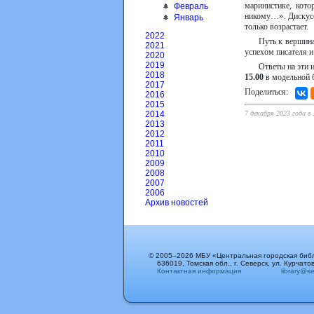
маринистике, кот
Февраль
никому…». Дискусс
Январь
только возрастает.
2022
Путь к вершина
2021
успехом писателя и
2020
2019
Ответы на эти 
2018
15.00
в модельной 
2017
Поделиться:
2016
2015
7 декабря 2023 года в 
2014
2013
2012
2011
2010
2009
2008
2007
2006
Архив новостей
© 2005–2026 МБУ «Центральная городская биб
636019, Томская обл., г. Северск, ул. Курчатов
Контактная информация
library@sev