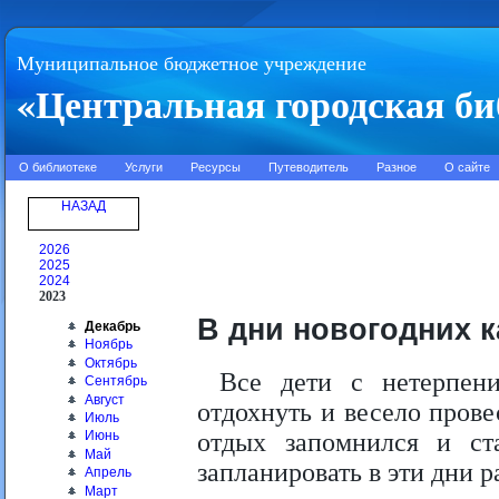
Муниципальное бюджетное учреждение
«Центральная городская би
О библиотеке
Услуги
Ресурсы
Путеводитель
Разное
О сайте
НАЗАД
2026
2025
2024
2023
В дни новогодних 
Декабрь
Ноябрь
Октябрь
Все дети с нетерпен
Сентябрь
Август
отдохнуть и весело пров
Июль
отдых запомнился и ст
Июнь
Май
запланировать в эти дни р
Апрель
Март