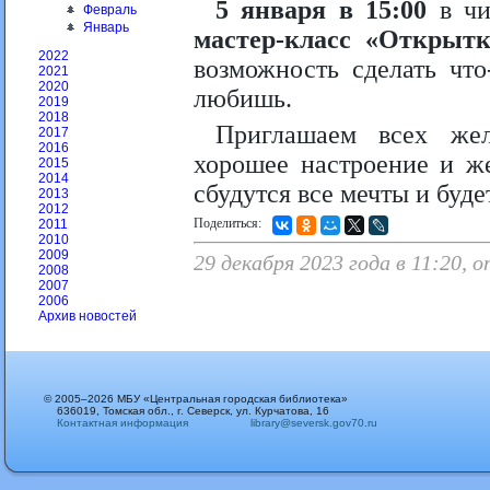
5 января в 15:00
в чи
Февраль
Январь
мастер-класс «Открыт
2022
возможность сделать что
2021
2020
любишь.
2019
2018
Приглашаем всех же
2017
2016
хорошее настроение и же
2015
2014
сбудутся все мечты и буде
2013
2012
Поделиться:
2011
2010
2009
29 декабря 2023 года в 11:20, 
2008
2007
2006
Архив новостей
© 2005–2026 МБУ «Центральная городская библиотека»
636019, Томская обл., г. Северск, ул. Курчатова, 16
Контактная информация
library@seversk.gov70.ru