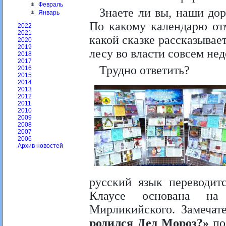
Февраль
Знаете ли вы, наши дор
Январь
По какому календарю от
2022
2021
какой сказке рассказывае
2020
2019
лесу во власти совсем н
2018
2017
Трудно ответить?
2016
2015
2014
2013
2012
2011
2010
2009
2008
2007
2006
Архив новостей
русский язык переводит
Клаусе основана на
Мирликийского. Замечат
родился Дед Мороз?»
по