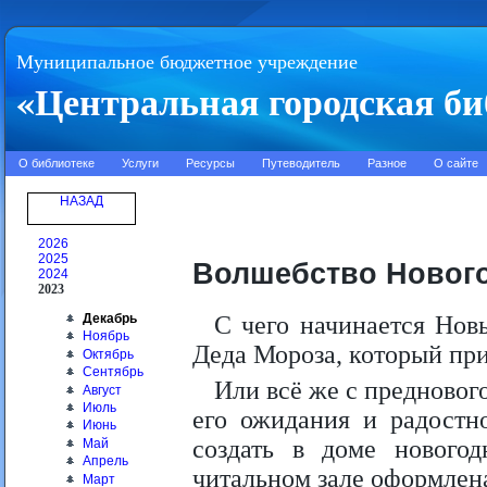
Муниципальное бюджетное учреждение
«Центральная городская би
О библиотеке
Услуги
Ресурсы
Путеводитель
Разное
О сайте
НАЗАД
2026
2025
Волшебство Нового
2024
2023
Декабрь
С чего начинается Нов
Ноябрь
Деда Мороза, который при
Октябрь
Сентябрь
Или всё же с предновог
Август
Июль
его ожидания и радостн
Июнь
создать в доме новогод
Май
Апрель
читальном зале оформлена
Март