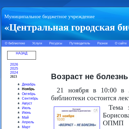
Муниципальное бюджетное учреждение
«Центральная городская би
О библиотеке
Услуги
Ресурсы
Путеводитель
Разное
О сайте
НАЗАД
2026
2025
2024
Возраст не болезнь
2023
Декабрь
21 ноября в 10:00 в 
Ноябрь
Октябрь
библиотеки состоится лек
Сентябрь
Август
Тема 
Июль
Июнь
Борисов
Май
ОПМП С
Апрель
Март