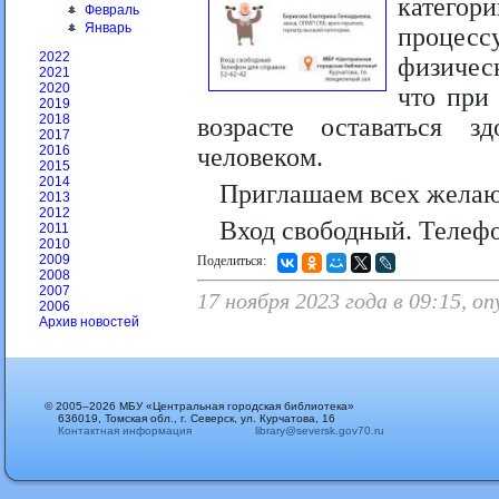
категор
Февраль
Январь
процес
2022
физичес
2021
2020
что при
2019
2018
возрасте оставаться 
2017
человеком.
2016
2015
2014
Приглашаем всех жела
2013
2012
Вход свободный. Телефо
2011
2010
2009
Поделиться:
2008
2007
17 ноября 2023 года в 09:15, о
2006
Архив новостей
© 2005–2026 МБУ «Центральная городская библиотека»
636019, Томская обл., г. Северск, ул. Курчатова, 16
Контактная информация
library@seversk.gov70.ru