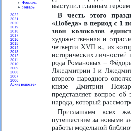
Февраль
выступил главным героем
Январь
В честь этого празд
2022
2021
«Победа» в период с 1 
2020
2019
звон колоколов единст
2018
2017
художественная и отрасл
2016
2015
четверти XVII в., из кот
2014
2013
исторических личностей т
2012
2011
рода Романовых – Фёдоре
2010
2009
Лжедмитрии I и Лжедмитр
2008
2007
второго народного ополч
2006
князе Дмитрии Пожар
Архив новостей
представляет вопрос об 
народа, который рассмот
Приглашаем всех же
путешествие за новыми з
работы модельной библио