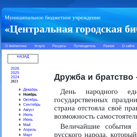
Муниципальное бюджетное учреждение
«Центральная городская би
О библиотеке
Услуги
Ресурсы
Путеводитель
Разное
О сайте
НАЗАД
2026
2025
Дружба и братство 
2024
2023
Декабрь
День народного е
Ноябрь
государственных праздн
Октябрь
Сентябрь
страна отстояла своё пра
Август
возможность самостоятель
Июль
Июнь
Величайшие события 
Май
Апрель
русского народа, которы
Март