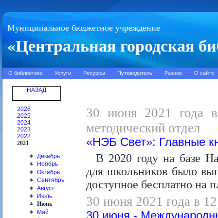
Муниципальное бюджетное учреждение
«Центральная городская би
О библиотеке
Услуги
Ресурсы
Путеводитель
Разное
О сайте
НАЗАД
2026
30 июня 2021 года в 
2025
2024
методический отдел
2023
2022
«НЭБ Свет»: Главные к
2021
В 2020 году на базе Н
Декабрь
Ноябрь
для школьников было вы
Октябрь
Сентябрь
доступное бесплатно на п
Август
Июль
30 июня 2021 года в 12
Июнь
Май
30 июня - Международн