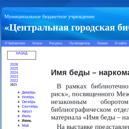
Муниципальное бюджетное учреждение
«Центральная городская би
О библиотеке
Услуги
Ресурсы
Путеводитель
Разное
О сайте
НАЗАД
2026
2025
Имя беды – нарком
2024
2023
2022
В рамках библиотечн
2021
риск», посвященного Ме
Декабрь
Ноябрь
незаконным оборот
Октябрь
Сентябрь
библиографическом отде
Август
материала «Имя беды – н
Июль
Июнь
На выставке представле
Май