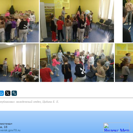
 опубликовал: молодежный отдел, Цибина Е. Е.
лиотека»
а, 16
ersk.gov70.ru