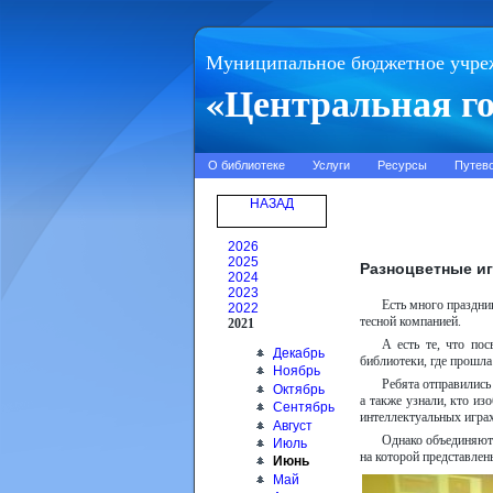
Муниципальное бюджетное учре
«Центральная го
О библиотеке
Услуги
Ресурсы
Путев
НАЗАД
2026
2025
Разноцветные и
2024
2023
Есть много праздни
2022
тесной компанией.
2021
А есть те, что по
Декабрь
библиотеки, где прошл
Ноябрь
Ребята отправились
Октябрь
а также узнали, кто из
Сентябрь
интеллектуальных играх
Август
Однако объединяют 
Июль
на которой представлен
Июнь
Май