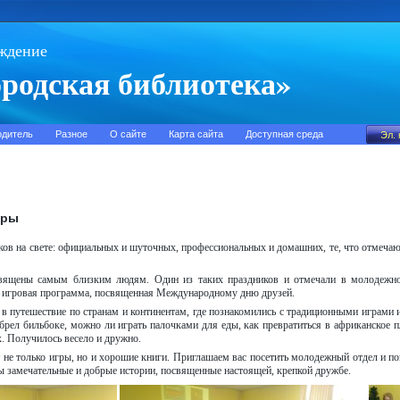
ждение
родская библиотека»
одитель
Разное
О сайте
Карта сайта
Доступная среда
гры
ков на свете: официальных и шуточных, профессиональных и домашних, те, что отмечаю
священы самым близким людям. Один из таких праздников и отмечали в молодежно
а игровая программа, посвященная Международному дню друзей.
 в путешествие по странам и континентам, где познакомились с традиционными играми
обрел бильбоке, можно ли играть палочками для еды, как превратиться в африканское
. Получилось весело и дружно.
не только игры, но и хорошие книги. Приглашаем вас посетить молодежный отдел и по
ы замечательные и добрые истории, посвященные настоящей, крепкой дружбе.