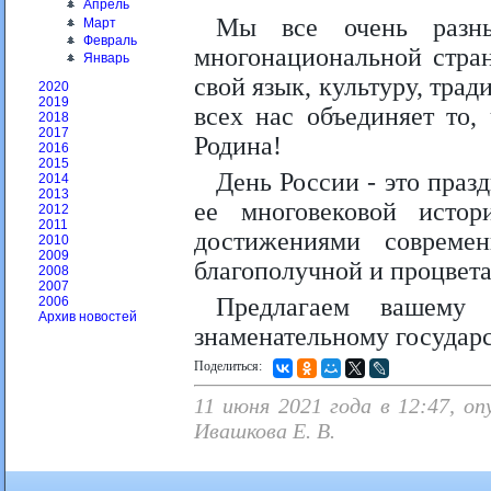
Апрель
Мы все очень разны
Март
Февраль
многонациональной стран
Январь
свой язык, культуру, трад
2020
2019
всех нас объединяет то,
2018
2017
Родина!
2016
2015
День России - это празд
2014
2013
ее многовековой исто
2012
2011
достижениями совреме
2010
2009
благополучной и процвет
2008
2007
Предлагаем вашем
2006
Архив новостей
знаменательному государ
Поделиться:
11 июня 2021 года в 12:47, о
Ивашкова Е. В.