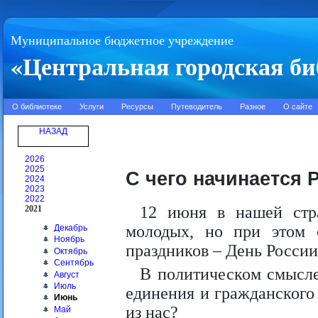
Муниципальное бюджетное учреждение
«Центральная городская би
О библиотеке
Услуги
Ресурсы
Путеводитель
Разное
О сайте
НАЗАД
2026
2025
С чего начинается 
2024
2023
2022
12 июня в нашей стр
2021
молодых, но при этом 
Декабрь
Ноябрь
праздников – День России
Октябрь
Сентябрь
В политическом смысле
Август
Июль
единения и гражданского 
Июнь
из нас?
Май