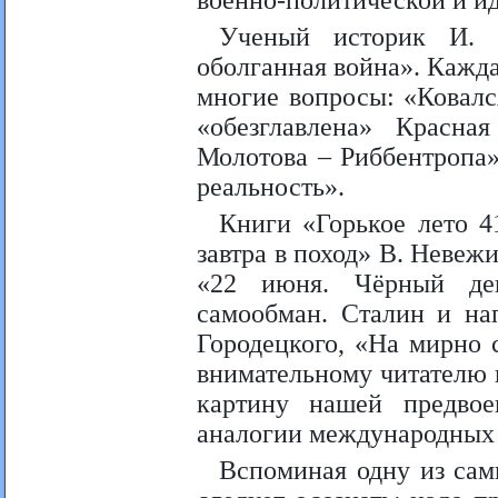
военно-политической и ид
Ученый историк И. 
оболганная война». Кажда
многие вопросы: «Ковал
«обезглавлена» Красна
Молотова – Риббентропа»
реальность».
Книги «Горькое лето 4
завтра в поход» В. Невеж
«22 июня. Чёрный ден
самообман. Сталин и на
Городецкого, «На мирно
внимательному читателю 
картину нашей предвое
аналогии международных
Вспоминая одну из сам