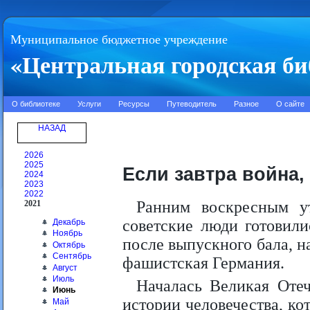
Муниципальное бюджетное учреждение
«Центральная городская би
О библиотеке
Услуги
Ресурсы
Путеводитель
Разное
О сайте
НАЗАД
2026
2025
Если завтра война,
2024
2023
2022
Ранним воскресным у
2021
советские люди готовил
Декабрь
Ноябрь
после выпускного бала, н
Октябрь
Сентябрь
фашистская Германия.
Август
Июль
Началась Великая Отеч
Июнь
истории человечества, ко
Май