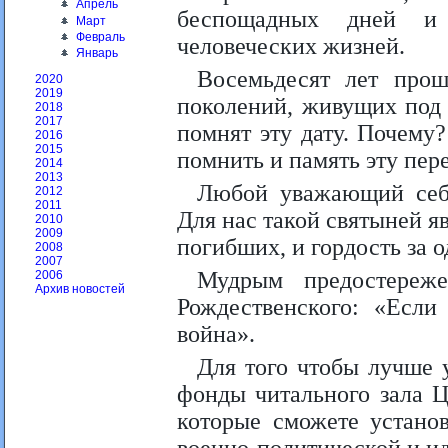
Апрель
беспощадных дней и 
Март
Февраль
человеческих жизней.
Январь
Восемьдесят лет прош
2020
2019
поколений, живущих под
2018
2017
помнят эту дату. Почему
2016
2015
помнить и память эту пер
2014
2013
Любой уважающий себя
2012
2011
Для нас такой святыней яв
2010
2009
погибших, и гордость за 
2008
2007
Мудрым предостереже
2006
Архив новостей
Рождественского: «Если
война».
Для того чтобы лучше 
фонды читального зала Ц
которые сможете устано