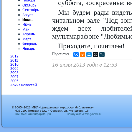
Ноябрь
суббота, воскресенье: в
Октябрь
Сентябрь
Мы будем рады видеть
Август
читальном зале "Под зон
Июль
Июнь
ждем всех любителей
Май
Апрель
мультмарафоне "Любимые г
Март
Февраль
Приходите, почитаем!
Январь
Поделиться:
2012
2011
16 июля 2013 года в 12:53
2010
2009
2008
2007
2006
Архив новостей
© 2005–2026 МБУ «Центральная городская библиотека»
636019, Томская обл., г. Северск, ул. Курчатова, 16
Контактная информация
library@seversk.gov70.ru