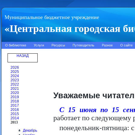
Муниципальное бюджетное учреждение
«Центральная городская би
О библиотеке
Услуги
Ресурсы
Путеводитель
Разное
О сайте
НАЗАД
2026
2025
2024
2023
2022
2021
Уважаемые читател
2020
2019
2018
2017
С 15 июня по 15 сен
2016
2015
работает по следующему 
2014
2013
понедельник-пятница: с 
Декабрь