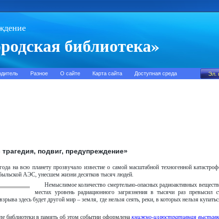
ждение
родская библиотека»
одитель
Разное
О сайте
Карта сайта
Доступная среда
 трагедия, подвиг, предупреждение»
года на всю планету прозвучало известие о самой масштабной техногенной катастро
быльской АЭС, унесшем жизни десятков тысяч людей.
Немыслимое количество смертельно-опасных радиоактивных веществ 
местах уровень радиационного загрязнения в тысячи раз превысил с
взрыва здесь будет другой мир – земля, где нельзя сеять, реки, в которых нельзя купать
ле библиотеки в память об этом событии оформлена
книжно-иллюстративная выставка