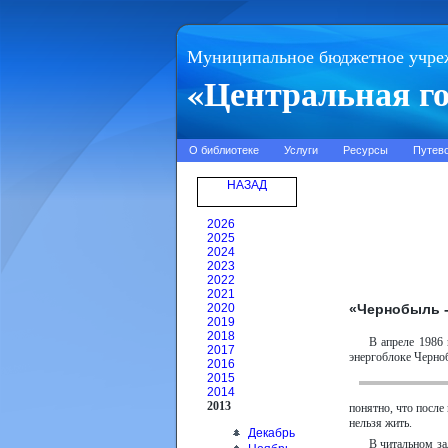
Муниципальное бюджетное учре
«Центральная го
О библиотеке
Услуги
Ресурсы
Путев
НАЗАД
2026
2025
2024
2023
2022
2021
«Чернобыль -
2020
2019
2018
В апреле 1986 
2017
энергоблоке Черно
2016
2015
2014
2013
понятно, что после 
нельзя жить.
Декабрь
В читальном за