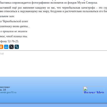
 Выставка сопровождается фотографиями экспонатов из фондов Музея Северска.
ыставкой ещё раз напомнит каждому из нас, что чернобыльская катастрофа – это су
но относиться к окружающему нас миру, бездумно и расточительно пользоваться его бо
альном зале.
 Чернобыльской аллее
амятнику вновь цветы...
о прошлом не жалеем
вное, чтоб помнил ты.
ефону 52-76-25.
8:44
лиотека»
а, 16
ersk.gov70.ru