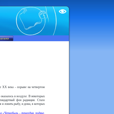
Test
фе ХХ века – взрыве на четвертом
оказалось в воздухе. В некоторых
тандартный фон радиации. Стало
ся и ловить рыбу, и дома, в которых
 «Чернобыль – трагедия, подвиг,