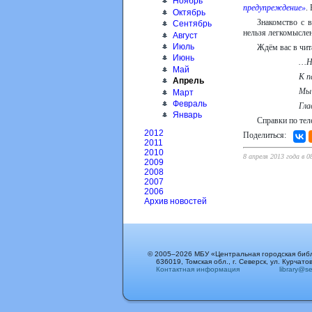
Ноябрь
предупреждение»
.
Октябрь
Знакомство с в
Сентябрь
нельзя легкомыслен
Август
Июль
Ждём вас в чит
Июнь
…На
Май
К п
Апрель
Мы 
Март
Февраль
Гла
Январь
Справки по тел
2012
Поделиться:
2011
2010
8 апреля 2013 года в 0
2009
2008
2007
2006
Архив новостей
© 2005–2026 МБУ «Центральная городская биб
636019, Томская обл., г. Северск, ул. Курчатов
Контактная информация
library@sev