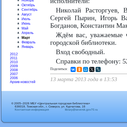
исполнители:
Ноябрь
Октябрь
Николай Расторгуев, 
Сентябрь
Август
Сергей Пырин, Игорь Ва
Июль
Июнь
Богданов, Константин Ма
Май
Апрель
Ждём вас, уважаемые ч
Март
городской библиотеки.
Февраль
Январь
Вход свободный.
2012
2011
Справки по телефон
2010
2009
Поделиться:
2008
2007
13 марта 2013 года в 13:53
2006
Архив новостей
© 2005–2026 МБУ «Центральная городская библиотека»
636019, Томская обл., г. Северск, ул. Курчатова, 16
Контактная информация
library@seversk.gov70.ru