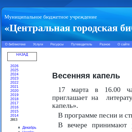
Муниципальное бюджетное учреждение
«Центральная городская би
О библиотеке
Услуги
Ресурсы
Путеводитель
Разное
О сайте
НАЗАД
2026
2025
Весенняя капель
2024
2023
2022
2021
17 марта в 16.00 ча
2020
2019
приглашает на литерат
2018
2017
капель».
2016
2015
В программе песни и ст
2014
2013
В вечере принимают 
Декабрь