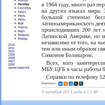
Ноябрь
в 1964 году, много раз пе
Октябрь
Сентябрь
на других языках мира. 
Август
Июль
большой степенью бесп
Июнь
латиноамериканского деят
Май
Апрель
происходивших 200 лет н
Март
Латинской Америке, но 
Февраль
Январь
независимо от того, на чь
2012
тем или иным образом св
2011
2010
Симоном Боливаром.
2009
2008
2007
Всех, кого заинтересо
2006
МБУ ЦГБ в часы работы б
Архив новостей
Справки по телефону 52
Поделиться:
3 октября 2013 года в 12:46