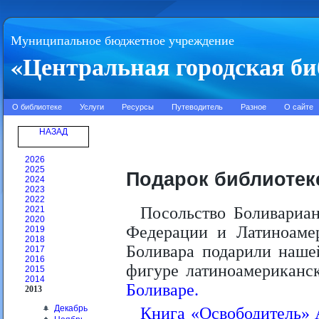
Муниципальное бюджетное учреждение
«Центральная городская би
О библиотеке
Услуги
Ресурсы
Путеводитель
Разное
О сайте
НАЗАД
2026
2025
Подарок библиотек
2024
2023
2022
Посольство Боливариан
2021
2020
Федерации и Латиноаме
2019
2018
Боливара подарили наше
2017
2016
фигуре латиноамериканс
2015
2014
Боливаре.
2013
Декабрь
Книга «Освободитель» 