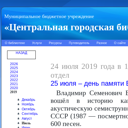
Муниципальное бюджетное учреждение
«Центральная городская би
О библиотеке
Услуги
Ресурсы
Путеводитель
Разное
О сайте
НАЗАД
2026
24 июля 2019 года в 
2025
2024
отдел
2023
2022
25 июля – день памяти
2021
2020
Владимир Семенович В
2019
вошёл в историю как
Декабрь
Ноябрь
акустическую семиструнн
Октябрь
Сентябрь
СССР (1987 — посмертно)
Август
600 песен.
Июль
Июнь