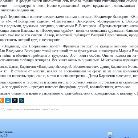
арлатаны. В фондах нашей библиотеки есть немало публикаций стихотворений самог
ечно – литература о нем. Нотно-музыкальный отдел предлагает познакомиться 
 читателей изданиями.
ерий Перевозчиков известен несколькими своими книгами о Владимире Высоцком: «Жи
это я!», «Посмертная судьба», «Неизвестный Высоцкий», «Возвращение к Высоц
ах с родными, друзьями, соседями, знакомыми В. Высоцкого. «Правда смертного часа» 
есяцах жизни Высоцкого, «Посмертная судьба» - попытка осмыслить друзьями и близк
кого уже после его смерти. Автор, известный публицист Валерий Перевозчиков, проде
овестность которой трудно переоценить.
 «Владимир, или Прерванный полет». Французы говорят: за каждым великим челов
Для Владимира Высоцкого такой женщиной стала французская киноактриса Марина Вла
 и тайна, и обычные проблемы и трудности. Это - книга особая. Она не похожа ни на
оспоминания любящей женщины. Вся книга очень эмоциональна. Многократно переиздав
дание: Давид Карапетян «Владимир Высоцкий. Воспоминания». Давид Карапетян близ
-х гг. В отличие от многих, взялся за воспоминания не сразу, не на волне конъюнкт
нания написаны ярко, сочно, метко и очень интересно – Давид Карапетян литератор, пер
тица изданного о творчестве и жизни того, кто остается живым и страстным на страниц
, а ее подробности - предмет интереса биографов, друзей, возлюбленных, историков.
аемые читатели, в нотно-музыкальном отделе библиотеки с понедельника по пятницу, с 13
4:31, опубликовал: нотно-музыкальный отдел
лиотека»
а, 16