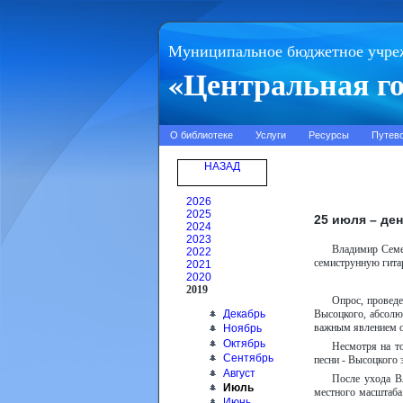
Муниципальное бюджетное учре
«Центральная го
О библиотеке
Услуги
Ресурсы
Путев
НАЗАД
2026
2025
25 июля – де
2024
2023
Владимир Семен
2022
семиструнную гитар
2021
2020
2019
Опрос, проведе
Декабрь
Высоцкого, абсолют
важным явлением о
Ноябрь
Октябрь
Несмотря на то
Сентябрь
песни - Высоцкого 
Август
После ухода В
Июль
местного масштаба.
Июнь