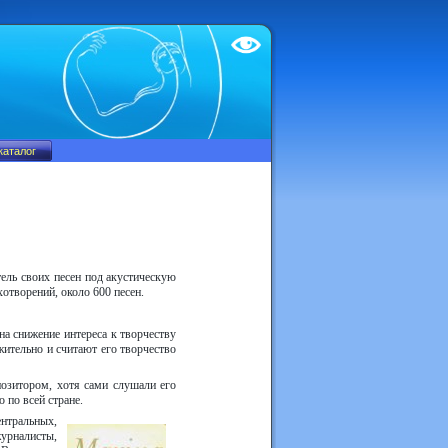
Test
ель своих песен под акустическую
отворений, около 600 песен.
а снижение интереса к творчеству
жительно и считают его творчество
позитором, хотя сами слушали его
 по всей стране.
нтральных,
журналисты,