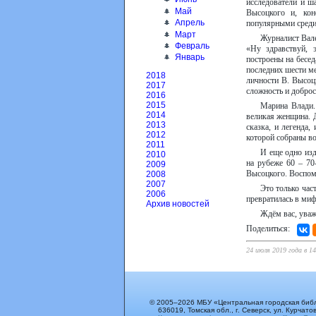
исследователи и ш
Май
Высоцкого и, кон
Апрель
популярными среди
Март
Журналист Вал
Февраль
«Ну здравствуй, 
Январь
построены на бесед
последних шести м
2018
личности В. Высоц
2017
сложность и доброс
2016
2015
Марина Влади.
2014
великая женщина. 
2013
сказка, и легенда,
2012
которой собраны в
2011
И еще одно из
2010
на рубеже 60 – 70
2009
Высоцкого. Воспоми
2008
2007
Это только час
2006
превратилась в миф
Архив новостей
Ждём вас, уваж
Поделиться:
24 июля 2019 года в 1
© 2005–2026 МБУ «Центральная городская биб
636019, Томская обл., г. Северск, ул. Курчатов