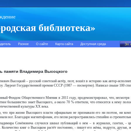
ждение
родская библиотека»
одитель
Разное
О сайте
Карта сайта
Доступная среда
нь памяти Владимира Высоцкого
ович Высоцкий – русский советский актёр, поэт, вошёл в историю как автор-исполнит
у. Лауреат Государственной премии СССР (1987 — посмертно). Написал свыше 100 стих
нный Фондом Общественного Мнения в 2011 году, продемонстрировал, что, несмотря н
ное большинство знает Высоцкого, а около 70 % ответили, что относятся к нему поло
течественной культуры XX века.
, что при жизни Высоцкого власти официально не признавали его ни поэтом, ни ком
знали все. Благодаря магнитофонам, его песни распространялись стихийно и стремительно
ладимира Семёновича случился шквал публикаций о нем – в журналах, газетах, - це
 Количество книг о Высоцком растёт постоянно, - пишут его жёны, подруги, друзья, 