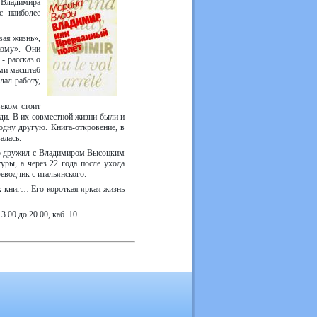
о Владимира
с наиболее
вая жизнь»,
кому». Они
- рассказ о
ими масштаб
лал работу,
еком стоит
ди. В их совместной жизни были и
 одну другую. Книга-откровение, в
алась.
ко дружил с Владимиром Высоцким
уры, а через 22 года после ухода
еводчик с итальянского.
ах книг… Его короткая яркая жизнь
.00 до 20.00, каб. 10.