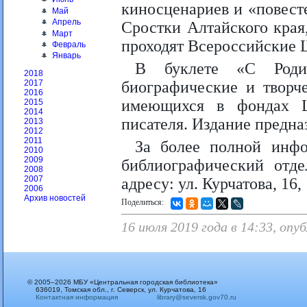
киносценариев и «повест
Май
Апрель
Сростки Алтайского края,
Март
проходят Всероссийские 
Февраль
Январь
В буклете «С Роди
2018
биографические и творч
2017
2016
имеющихся в фондах Ц
2015
2014
писателя. Издание предна
2013
2012
2011
За более полной инф
2010
2009
библиографический отде
2008
2007
адресу: ул. Курчатова, 16, 
2006
Архив новостей
Поделиться:
16 июля 2019 года в 14:33, оп
© 2005–2026 МБУ «Центральная городская библиотека»
636019, Томская обл., г. Северск, ул. Курчатова, 16
Контактная информация
library@seversk.gov70.ru