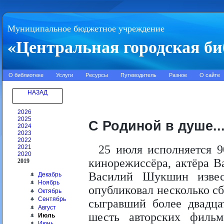
Муниципальное бюджетное учреждение
«Центральная городская би
О библиотеке
Услуги
Ресурсы
Путеводитель
Разное
О сайте
НАЗАД
2026
2025
С Родиной в душе..
2024
2023
2022
25 июля исполняется 9
2021
2020
кинорежиссёра, актёра 
2019
Василий Шукшин извес
Декабрь
Ноябрь
опубликовал несколько сб
Октябрь
Сентябрь
сыгравший более двадца
Август
шесть авторских филь
Июль
Июнь