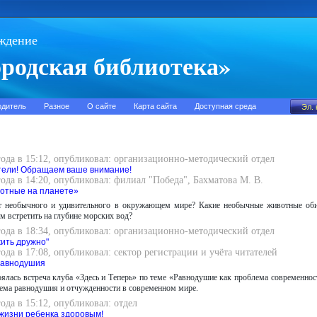
ждение
родская библиотека»
одитель
Разное
О сайте
Карта сайта
Доступная среда
года в 15:12, опубликовал: организационно-методический отдел
тели! Обращаем ваше внимание!
года в 14:20, опубликовал: филиал "Победа", Бахматова М. В.
отные на планете»
т необычного и удивительного в окружающем мире? Какие необычные животные оби
 встретить на глубине морских вод?
года в 18:34, опубликовал: организационно-методический отдел
жить дружно"
года в 17:08, опубликовал: сектор регистрации и учёта читателей
равнодушия
оялась встреча клуба «Здесь и Теперь» по теме «Равнодушие как проблема современност
лема равнодушия и отчужденности в современном мире.
года в 15:12, опубликовал: отдел
жизни ребенка здоровым!