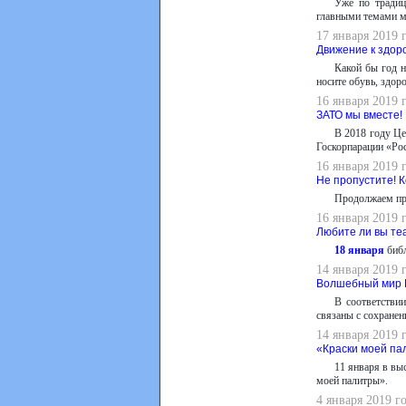
Уже по традиц
главными темами ме
17 января 2019 
Движение к здор
Какой бы год н
носите обувь, здор
16 января 2019 
ЗАТО мы вместе!
В 2018 году Це
Госкорпарации «Ро
16 января 2019 
Не пропустите! 
Продолжаем пр
16 января 2019 
Любите ли вы теа
18 января
библ
14 января 2019 
Волшебный мир
В соответстви
связаны с сохранен
14 января 2019 
«Краски моей па
11 января в вы
моей палитры».
4 января 2019 г