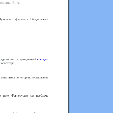
лименко В. А.
я Шукшина. В филиале «Победа» нашей
 где состоится праздничный
концерт
ного театра.
я олимпиада по истории, посвященная
по теме «Равнодушие как проблема
.