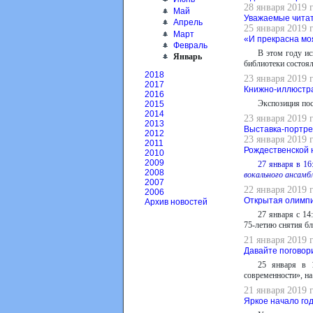
28 января 2019 
Май
Уважаемые чита
Апрель
25 января 2019 
Март
«И прекрасна мо
Февраль
В этом году ис
Январь
библиотеки состоял
2018
23 января 2019 
2017
Книжно-иллюстра
2016
Экспозиция пос
2015
2014
23 января 2019 
2013
Выставка-портрет
2012
23 января 2019 
2011
Рождественской 
2010
2009
27 января в 16
2008
вокального ансамб
2007
22 января 2019 
2006
Открытая олимпи
Архив новостей
27 января с 14
75-летию снятия б
21 января 2019 
Давайте поговор
25 января в 1
современности», на
21 января 2019 
Яркое начало го