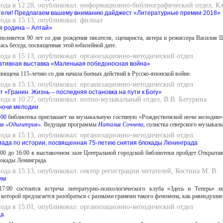
года в 12:28, опубликовал: информационно-библиографический отдел, К
тели! Предлагаем вашему вниманию дайджест «Литературные премии 2018»
года в 15:13, опубликовал: филиал
я родина – Алтай»
полняется 90 лет со дня рождения писателя, сценариста, актера и режиссера Васили
ась беседа, посвященная этой юбилейной дате.
года в 15:13, опубликовал: организационно-методический отдел
тивная выставка «Маленькая победоносная война»
вящена 115-летию со дня начала боевых действий в Русско-японской войне.
года в 15:13, опубликовал: организационно-методический отдел
 «Гранин. Жизнь – последняя остановка на пути к Богу»
года в 10:27, опубликовал: нотно-музыкальный отдел, В.В. Батурина
ночи мелодии
:00
библиотека приглашает на музыкальную гостиную «Рождественской ночи мелодии»,
ля «Одигитрия».
Ведущая программы
Наталья Сочнева,
солистка северского музыкаль
года в 15:13, опубликовал: организационно-методический отдел
ада по истории, посвященная 75-летию снятия блокады Ленинграда
:00 до 16:00 в выставочном зале Центральной городской библиотеки пройдет Открыта
локады Ленинграда.
года в 15:13, опубликовал: сектор регистрации читателей, Костина М. В.
им
7:00 состоится встреча литературно-психологического клуба «Здесь и Теперь» 
 которой предлагается разобраться с разными гранями такого феномена, как равнодушие
года в 15:01, опубликовал: организационно-методический отдел
да