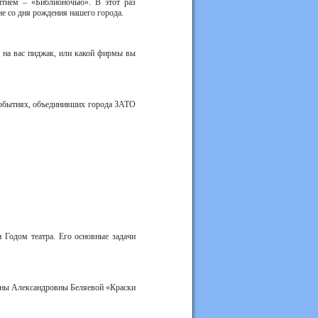
тием – «Библионочью». В этот раз
ие со дня рождения нашего города.
и на вас пиджак, или какой фирмы вы
 событиях, объединивших города ЗАТО
 Годом театра. Его основные задачи
рины Александровны Беляевой «Краски