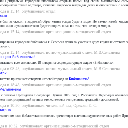
ии Центральная городская библиотека открыла новый год своим масштабным собы
роприятия стали Год театра, юбилей Северского театра для детей и юношества и 70-лет
года в 15:14, опубликовал: отдел
овью
е был за окном, а здоровый образ жизни всегда будет в моде. Не важно, какой марк
овое лицо и ухоженное тело будет говорить о вас и о том, что сегодня модно.
года в 15:14, опубликовал: организационно-методический отдел
нтральная городская библиотека г. Северска приняла участие в двух крупных сетевых
сатом».
года в 15:14, опубликовал: нотно-музыкальный отдел, М.В.Селезнева
Концерт Библионочью!
иглашать всех желающих 18 января на социокультурную акцию «Библионочь».
года в 08:45, опубликовал: нотно-музыкальный отдел, М.В.Селезнева
тр?..
иотека приглашает северчан и гостей города на
Библионочь
!
года в 18:48, опубликовал: организационно-методический отдел
 Мельпомены
и с Указом Президента Владимира Путина 2019 год в Российской Федерации объявлен
ием и популяризацией лучших отечественных театральных традиций и достижений.
года в 10:20, опубликовал: читальный зал, Орехова Е. С.
литры»
ставочном зале библиотеки состоялась презентация выставки художественных работ И
ода в 16:32, опубликовал: организационно-методический отдел