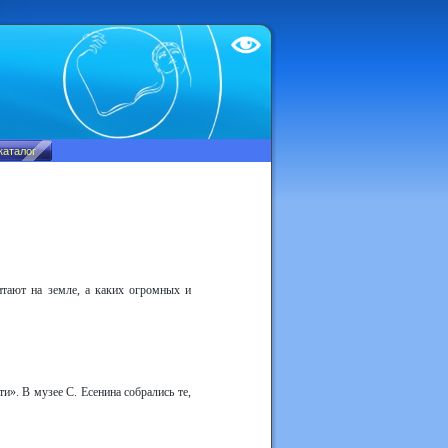
Test
тают на земле, а каких огромных и
и». В музее С. Есенина собрались те,